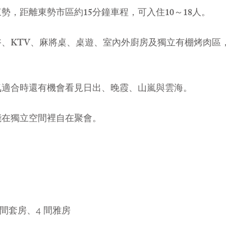
勢，距離東勢市區約15分鐘車程，可入住10～18人。
浴、KTV、麻將桌、桌遊、室內外廚房及獨立有棚烤肉區
氣適合時還有機會看見日出、晚霞、山嵐與雲海。
能在獨立空間裡自在聚會。
 間套房、4 間雅房