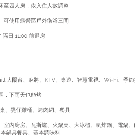
加床至四人房，依入住人數調整
間、可使用露營區戶外衛浴三間
 隔日 11:00 前退房
hill 大陽台、麻將、KTV、桌遊、智慧電視、Wi-Fi​、季
肉區，下雨天也能烤
肉桌、甕仔雞桶、烤肉網、餐具
廚房、室內廚房、瓦斯爐、火鍋桌、大冰櫃、氣炸鍋、電鍋
餐具、基本調味料