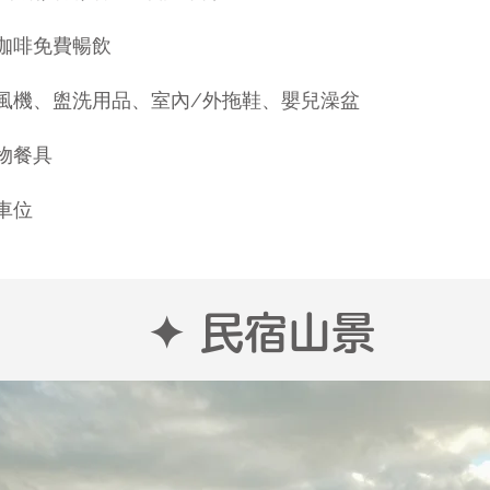
間咖啡免費暢飲
吹風機、盥洗用品、室內/外拖鞋、嬰兒澡盆
餐具 ​​
車位
星空包棟民宿 專屬獨立烤肉區
✦ 民宿山景