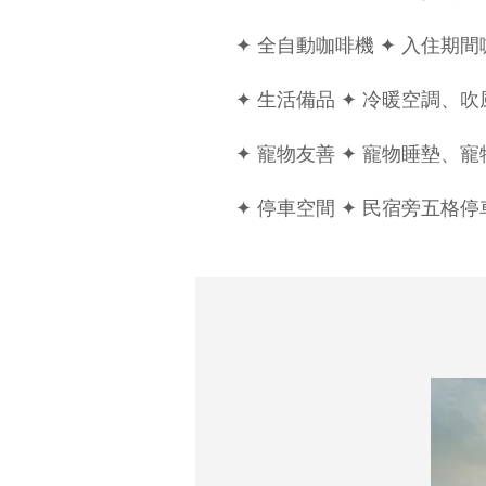
✦ 全自動咖啡機
✦ 入住期
✦ 生活備品
✦ 冷暖空調、
✦ 寵物友善
✦ 寵物睡墊、寵物
✦ 停車空間
✦ 民宿旁五格停