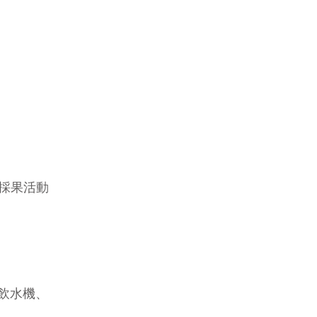
節採果活動
、飲水機、