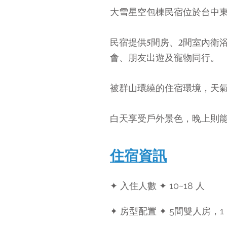
大雪星空包棟民宿位於台中東
民宿提供5間房、2間室內衛
會、朋友出遊及寵物同行。
被群山環繞的住宿環境，天
白天享受戶外景色，晚上則
住宿資訊
✦ 入住人數 ✦ 10~18 人
✦ 房型配置 ✦ 5間雙人房，1