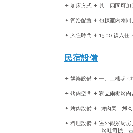
✦ 加床方式 ✦ 其中四間可
✦ 衛浴配置 ✦ 包棟室內兩
✦ 入住時間 ✦ 15:00 後入住 /
​民宿設備
✦ 娛樂設備
✦ 一、二樓超 C
✦
烤肉空間
✦ 獨立雨棚烤
✦ 烤肉設備
✦ 烤肉架、烤
✦ 料理設備 ✦ 室外觀景
烤吐司機、基本鍋具