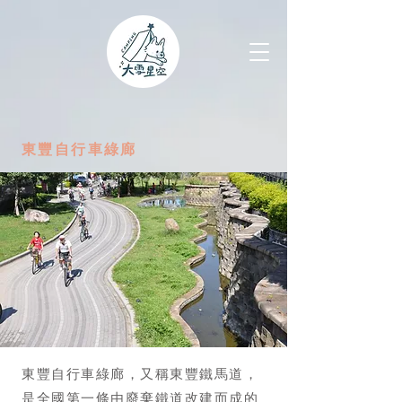
東豐自行車綠廊
東豐自行車綠廊，又稱東豐鐵馬道，
是全國第一條由廢棄鐵道改建而成的